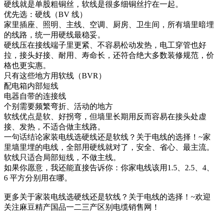
硬线就是单股粗铜丝，软线是很多细铜丝拧在一起。
优先选：硬线（BV 线）
家里插座、照明、主线、空调、厨房、卫生间，所有墙里暗埋
的线路，统一用硬线最稳妥。
硬线压在接线端子里更紧、不容易松动发热，电工穿管也好
拉，接头好接、耐用、寿命长，还符合绝大多数装修规范，价
格也更实惠。
只有这些地方用软线（BVR）
配电箱内部短线
电器自带的连接线
个别需要频繁弯折、活动的地方
软线优点是软、好拐弯，但墙里长期用反而容易在接头处虚
接、发热，不适合做主线路。
一句话结论家装电线选硬线还是软线？关于电线的选择！~家
里墙里埋的电线，全部用硬线就对了，安全、省心、最主流。
软线只适合局部短线，不做主线。
如果你愿意，我还能直接告诉你：你家电线该用1.5、2.5、4、
6 平方分别用在哪。
更多关于家装电线选硬线还是软线？关于电线的选择！~欢迎
关注麻豆精产国品一二三产区别电缆销售网！