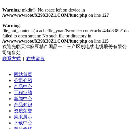
Warning
: mkdir(): No space left on device in
/www/wwwroot/X29X30Z1.COM/func.php
on line
127
Warning
:
file_put_contents(./cachefile_yuan/fsconieer.com/cache/4d/d838b/1de
failed to open stream: No such file or directory in
/www/wwwroot/X29X30Z1.COM/func.php
on line
115
欢迎光临天津麻豆精产国品一二三产区别电线电缆股份有限公
司销售处！
联系方式
|
在线留言
网站首页
公司介绍
产品中心
工程业绩
新闻中心
产品知识
资质荣誉
风采展示
下载中心
产品价格