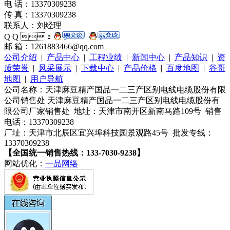
电 话：13370309238
传 真：13370309238
联系人：刘经理
Q Q ：
邮 箱：1261883466@qq.com
公司介绍
|
产品中心
|
工程业绩
|
新闻中心
|
产品知识
|
资
质荣誉
|
风采展示
|
下载中心
|
产品价格
|
百度地图
|
谷哥
地图
|
用户导航
公司名称：天津麻豆精产国品一二三产区别电线电缆股份有限
公司销售处 天津麻豆精产国品一二三产区别电线电缆股份有
限公司厂家销售处 地址：天津市南开区新南马路109号 销售
电话：13370309238
厂址：天津市北辰区宜兴埠科技园景观路45号 批发专线：
13370309238
【全国统一销售热线：133-7030-9238】
网站优化：
一品网络